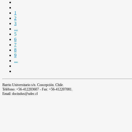
1
2
3
...
5
6
7
8
9
...
Barrio Universitario s/n. Concepción. Chile.
Teléfono: +56-412203607 - Fax: +56-412207081.
Email: docindus@udec.cl