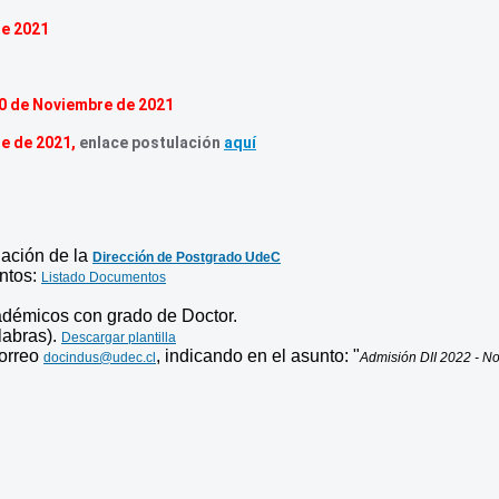
de 2021
30 de Noviembre de 2021
re de 2021,
enlace postulación
aquí
lación de la
Dirección de Postgrado UdeC
entos:
Listado Documentos
adémicos con grado de Doctor.
labras).
Descargar plantilla
correo
, indicando en el asunto: "
docindus@udec.cl
Admisión DII 2022 - N