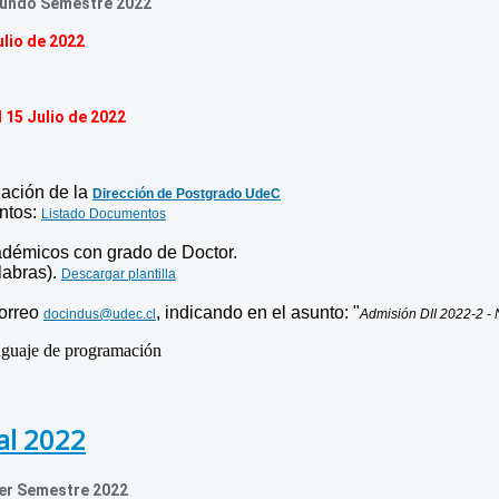
egundo Semestre 2022
ulio de 2022
l 15 Julio de 2022
lación de la
Dirección de Postgrado UdeC
entos:
Listado Documentos
adémicos con grado de Doctor.
labras).
Descargar plantilla
correo
, indicando en el asunto: "
docindus@udec.cl
Admisión DII 2022-2 -
nguaje de programación
al 2022
mer Semestre 2022