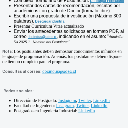
Completar formulario de Postulación.
Descargar Formulario
Presentar dos cartas de recomendación, escritas por
académicos con grado de Doctor (formato libre).
Escribir una propuesta de investigación (Máximo 300
palabras).
Descargar plantilla
Presentar Curriculum Vitae actualizado
Enviar los antecedentes solicitados en formato PDF, al
correo
, indicando en el asunto: "
docindus@udec.cl
Admisión
"
DII 2025-1 - Nombre del Postulante
Los postulantes deben demostrar conocimientos mínimos en
Nota:
lenguaje de programación. Además, los postulantes deben disponer
de tiempo completo para el programa.
Consultas al correo:
docindus@udec.cl
Redes sociales:
Dirección de Postgrado:
Instagram
,
Twitter
,
LinkedIn
Facultad de Ingeniería:
Instagram
,
Twitter
,
LinkedIn
Postgrados en Ingeniería Industrial:
LinkedIn