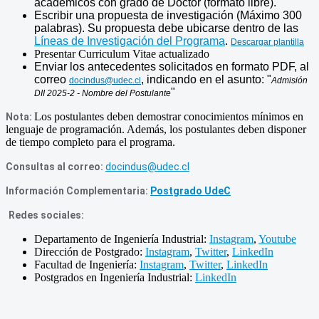
académicos con grado de Doctor (formato libre).
Escribir una propuesta de investigación (Máximo 300
palabras). Su propuesta debe ubicarse dentro de las
Líneas de Investigación del Programa
.
Descargar plantilla
Presentar Curriculum Vitae actualizado
Enviar los antecedentes solicitados en formato PDF, al
correo
, indicando en el asunto: "
docindus@udec.cl
Admisión
"
DII 2025-2 - Nombre del Postulante
Los postulantes deben demostrar conocimientos mínimos en
Nota:
lenguaje de programación. Además, los postulantes deben disponer
de tiempo completo para el programa.
Consultas al correo:
docindus@udec.cl
Información Complementaria:
Postgrado UdeC
Redes sociales:
Departamento de Ingeniería Industrial:
Instagram
,
Youtube
Dirección de Postgrado:
Instagram
,
Twitter
,
LinkedIn
Facultad de Ingeniería:
Instagram
,
Twitter
,
LinkedIn
Postgrados en Ingeniería Industrial:
LinkedIn