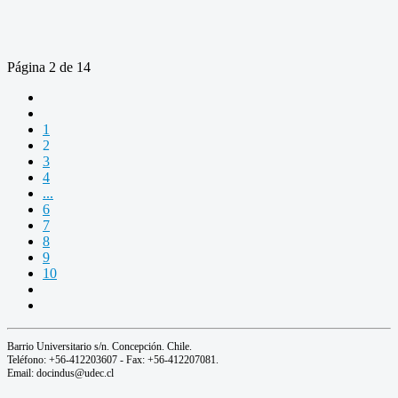
Página 2 de 14
1
2
3
4
...
6
7
8
9
10
Barrio Universitario s/n. Concepción. Chile.
Teléfono: +56-412203607 - Fax: +56-412207081.
Email: docindus@udec.cl