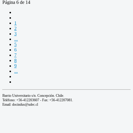
Página 6 de 14
1
2
3
...
5
6
7
8
9
...
Barrio Universitario s/n. Concepción. Chile.
Teléfono: +56-412203607 - Fax: +56-412207081.
Email: docindus@udec.cl